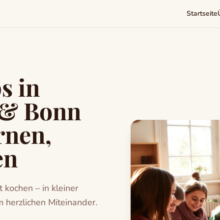
Startseite
s in
 & Bonn
rnen,
en
 kochen – in kleiner
 herzlichen Miteinander.