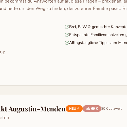
 bekommst du Antworten auf all diese Fragen – praxisnah, e
nd helfe dir, den Weg zu finden, der zu eurer Familie passt. Bi
Brei, BLW & gemischte Konzepte
Entspannte Familienmahlzeiten g
Alltagstaugliche Tipps zum Mit
5 €
nkt Augustin-Menden
NEU ⭐
ab 69 €
80 € zu zweit
arten